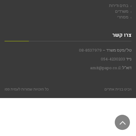
בתים ודירות
משרדים
מסחרי
צרו קשר
טל'/פקס משרד –
08-8537979
נייד
054-4230203
דוא"ל:
amit@papo.co.il
ויביט
בניית אתרים
כל הזכויות שמורות לעמית פפו
גלילה
לראש