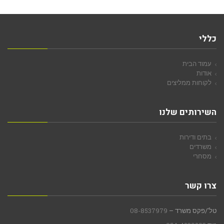
כללי
עמוד הבית
אודות
לקוחות ממליצים
השירותים שלנו
בתים ודירות
משרדים
מסחרי
צרו קשר
טל'/פקס משרד –
08-8537979