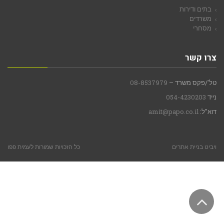
בתים ודירות
משרדים
מסחרי
צרו קשר
טל'/פקס משרד –
08-8537979
נייד
054-4230203
דוא"ל:
amit@papo.co.il
ויביט
בניית אתרים
כל הזכויות שמורות לעמית פפו
גלילה
לראש